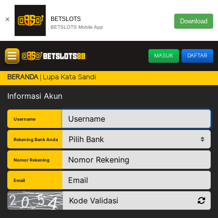
×
BETSLOTS
Download
BETSLOTS Mobile App
MASUK
DAFTAR
Lupa Kata Sandi
BERANDA
Informasi Akun
Username
Rekening Bank Anda
Nomor Rekening
Email