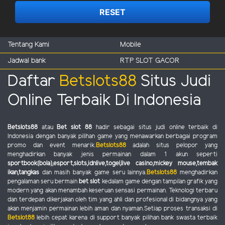
RESET
Tentang Kami
Mobile
Jadwal bank
RTP SLOT GACOR
Daftar
Betslots88
Situs Judi
Online Terbaik Di Indonesia
Betslots88
atau
Bet slot 88
hadir sebagai situs judi online terbaik di
Indonesia dengan banyak pilihan game yang menawarkan berbagai program
promo dan event menarik.
Betslots88
adalah situs pelopor yang
menghadirkan banyak jenis permainan dalam 1 akun seperti
sportbook(bola),esport,slots,idnlive,togel,live casino,mickey mouse,tembak
ikan,tangkas
dan masih banyak game seru lainnya.
Betslots88
menghadirkan
pengalaman seru bermain
bet slot
kedalam game dengan tampilan grafik yang
modern yang akan menambah keseruan sensasi permainan. Teknologi terbaru
dan terdepan dikerjakan oleh tim yang ahli dan profesional di bidangnya yang
akan menjamin permainan lebih aman dan nyaman.Setiap proses transaksi di
Betslot88
lebih cepat karena di support banyak pilihan bank swasta terbaik