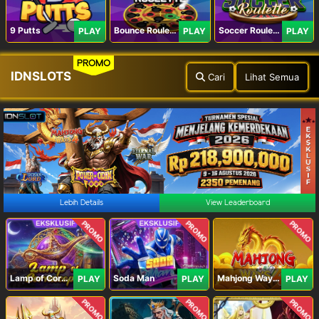
9 Putts
Bounce Roulette
Soccer Roulette
PLAY
PLAY
PLAY
PROMO
IDNSLOTS
Cari
Lihat Semua
Lebih Details
View Leaderboard
PROMO
PROMO
PROMO
Lamp of Cornucopia
Soda Man
Mahjong Ways IV
PLAY
PLAY
PLAY
PROMO
PROMO
PROMO