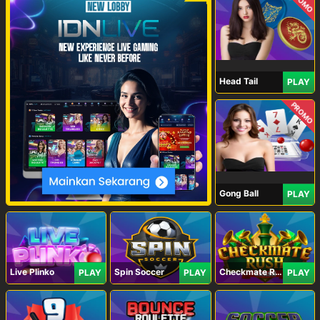
PROMO
Head Tail
PLAY
PROMO
Gong Ball
PLAY
Live Plinko
Spin Soccer
Checkmate Rush
PLAY
PLAY
PLAY