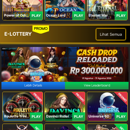
Power of Odin 1000
Ocean Lord
Eternal War
PLAY
PLAY
PLAY
PROMO
E-LOTTERY
Lihat Semua
Lebih Details
View Leaderboard
PROMO
PROMO
PROMO
Roulette Trinity
Davinci Roller
Universe 6D
PLAY
PLAY
PLAY
NEW
NEW
NEW