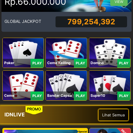
Rp.66.000.000
VIEW
799,254,392
GLOBAL JACKPOT
Poker
Ceme Keliling
Domino
PLAY
PLAY
PLAY
Ceme
Bandar Capsa
Super10
PLAY
PLAY
PLAY
PROMO
IDNLIVE
Lihat Semua
Spesial