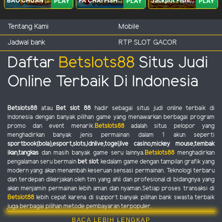
BAO CHUAN FISHING
FA CHAI FISHING
Jackpot Fishing Jili
PLAY
PLAY
PLAY
Tentang Kami
Mobile
Jadwal bank
RTP SLOT GACOR
Daftar
Betslots88
Situs Judi
Online Terbaik Di Indonesia
Betslots88
atau
Bet slot 88
hadir sebagai situs judi online terbaik di
Indonesia dengan banyak pilihan game yang menawarkan berbagai program
promo dan event menarik.
Betslots88
adalah situs pelopor yang
menghadirkan banyak jenis permainan dalam 1 akun seperti
sportbook(bola),esport,slots,idnlive,togel,live casino,mickey mouse,tembak
ikan,tangkas
dan masih banyak game seru lainnya.
Betslots88
menghadirkan
pengalaman seru bermain
bet slot
kedalam game dengan tampilan grafik yang
modern yang akan menambah keseruan sensasi permainan. Teknologi terbaru
dan terdepan dikerjakan oleh tim yang ahli dan profesional di bidangnya yang
akan menjamin permainan lebih aman dan nyaman.Setiap proses transaksi di
Betslot88
lebih cepat karena di support banyak pilihan bank swasta terbaik
juga berbagai pilihan metode pembayaran terpopuler.
BACA LEBIH LENGKAP