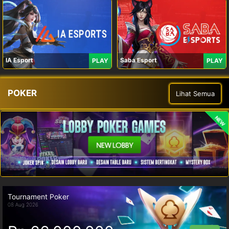
IA Esport
Saba Esport
PLAY
PLAY
POKER
Lihat Semua
NEW
Tournament Poker
08 Aug 2026